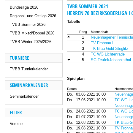
TVBB SOMMER 2021
Bundesliga 2026
HERREN 70 BEZIRKSOBERLIGA I 
Regional- und Ostliga 2026
Tabelle
TVBB Sommer 2026
Rang
Mannschaft
TVBB Mixed/Doppel 2026
1
Neuenhagener Tennisclu
TVBB Winter 2025/2026
2
TV Frohnau II
3
TK Blau-Gold Steglitz
4
TC WG Lichtenrade
TURNIERE
5
SG Teufel/Johannisthal
TVBB Turnierkalender
Spielplan
SEMINARKALENDER
Datum
Heimmannsc
Do.
03.06.2021 10:00
Neuenhage
Seminarkalender
Do.
17.06.2021 10:00
TC WG Lic
Neuenhage
FILTER
Do.
24.06.2021 10:00
TC WG Lic
Do.
01.07.2021 10:00
Neuenhage
Do.
12.08.2021 10:00
TK Blau-Go
Vereine
Do.
19.08.2021 10:00
TV Frohnau