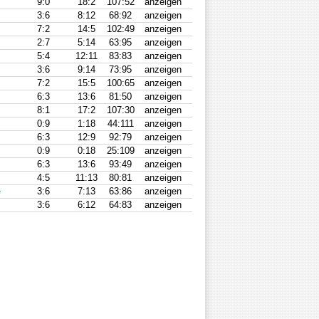
9:0
18:2
107:52
anzeigen
3:6
8:12
68:92
anzeigen
7:2
14:5
102:49
anzeigen
2:7
5:14
63:95
anzeigen
5:4
12:11
83:83
anzeigen
3:6
9:14
73:95
anzeigen
7:2
15:5
100:65
anzeigen
6:3
13:6
81:50
anzeigen
8:1
17:2
107:30
anzeigen
0:9
1:18
44:111
anzeigen
6:3
12:9
92:79
anzeigen
0:9
0:18
25:109
anzeigen
6:3
13:6
93:49
anzeigen
4:5
11:13
80:81
anzeigen
e
3:6
7:13
63:86
anzeigen
3:6
6:12
64:83
anzeigen