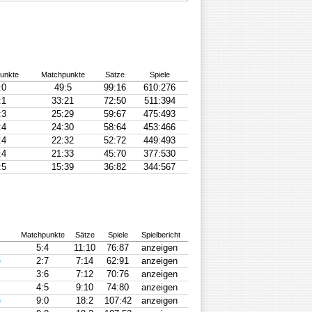
unkte
Matchpunkte
Sätze
Spiele
:0
49:5
99:16
610:276
:1
33:21
72:50
511:394
:3
25:29
59:67
475:493
:4
24:30
58:64
453:466
:4
22:32
52:72
449:493
:4
21:33
45:70
377:530
:5
15:39
36:82
344:567
Matchpunkte
Sätze
Spiele
Spielbericht
5:4
11:10
76:87
anzeigen
e
2:7
7:14
62:91
anzeigen
3:6
7:12
70:76
anzeigen
4:5
9:10
74:80
anzeigen
e
9:0
18:2
107:42
anzeigen