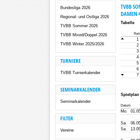
TVBB SO
Bundesliga 2026
DAMEN 4
Regional- und Ostliga 2026
Tabelle
TVBB Sommer 2026
Ran
TVBB Mixed/Doppel 2026
1
TVBB Winter 2025/2026
2
3
4
TURNIERE
5
6
TVBB Turnierkalender
7
SEMINARKALENDER
Spielplan
Seminarkalender
Datum
Mo.
01.0
FILTER
Sa.
06.0
Sa.
13.0
Vereine