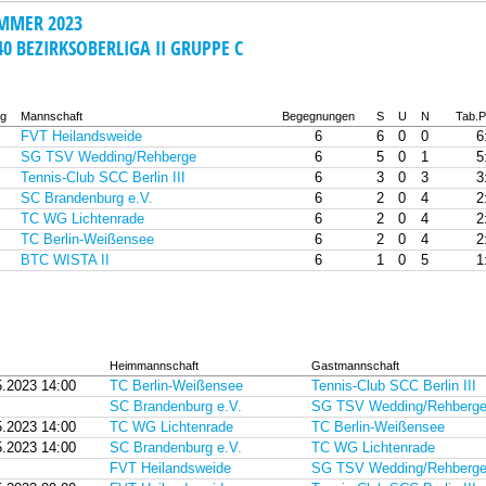
MMER 2023
0 BEZIRKSOBERLIGA II GRUPPE C
g
Mannschaft
Begegnungen
S
U
N
Tab.P
FVT Heilandsweide
6
6
0
0
6
SG TSV Wedding/Rehberge
6
5
0
1
5
Tennis-Club SCC Berlin III
6
3
0
3
3
SC Brandenburg e.V.
6
2
0
4
2
TC WG Lichtenrade
6
2
0
4
2
TC Berlin-Weißensee
6
2
0
4
2
BTC WISTA II
6
1
0
5
1
Heimmannschaft
Gastmannschaft
5.2023 14:00
TC Berlin-Weißensee
Tennis-Club SCC Berlin III
SC Brandenburg e.V.
SG TSV Wedding/Rehberg
5.2023 14:00
TC WG Lichtenrade
TC Berlin-Weißensee
5.2023 14:00
SC Brandenburg e.V.
TC WG Lichtenrade
FVT Heilandsweide
SG TSV Wedding/Rehberg