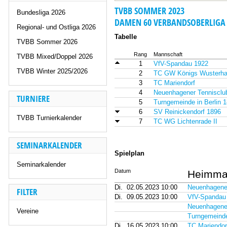
TVBB SOMMER 2023
Bundesliga 2026
DAMEN 60 VERBANDSOBERLIGA
Regional- und Ostliga 2026
Tabelle
TVBB Sommer 2026
Rang
Mannschaft
TVBB Mixed/Doppel 2026
1
VfV-Spandau 1922
TVBB Winter 2025/2026
2
TC GW Königs Wusterh
3
TC Mariendorf
4
Neuenhagener Tennisclu
TURNIERE
5
Turngemeinde in Berlin 1
6
SV Reinickendorf 1896
TVBB Turnierkalender
7
TC WG Lichtenrade II
SEMINARKALENDER
Spielplan
Seminarkalender
Datum
Heimma
Di.
02.05.2023 10:00
Neuenhagener
FILTER
Di.
09.05.2023 10:00
VfV-Spandau
Neuenhagener
Vereine
Turngemeinde 
Di.
16.05.2023 10:00
TC Mariendor