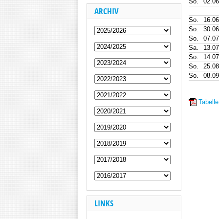
So.
02.06
ARCHIV
So.
16.06
So.
30.06
So.
07.07
Sa.
13.07
So.
14.07
So.
25.08
So.
08.09
Tabelle
LINKS