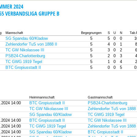
MMER 2024
55 VERBANDSLIGA GRUPPE B
g
Mannschaft
Begegnungen
S
U
N
Tab.
SG Spandau 60/Kladow
5
5
0
0
1
Zehlendorfer TuS von 1888 II
5
4
0
1
8
TC GW Nikolassee III
5
3
0
2
6
PSB24-Charlottenburg
5
2
0
3
4
TC GWG 1919 Tegel
5
1
0
4
2
BTC Gropiusstadt II
5
0
0
5
0
Heimmannschaft
Gastmannschaft
.2024 14:00
BTC Gropiusstadt II
PSB24-Charlottenburg
TC GW Nikolassee III
Zehlendorfer TuS von 1888 
SG Spandau 60/Kladow
TC GWG 1919 Tegel
.2024 14:00
BTC Gropiusstadt II
TC GW Nikolassee III
.2024 14:00
TC GWG 1919 Tegel
Zehlendorfer TuS von 1888 
.2024 14:00
SG Spandau 60/Kladow
BTC Gropiusstadt II