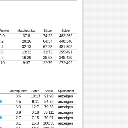
Punkte
Matchpunkte
Sätze
Spiele
0:0
37:8
74:22
482:262
:2
29:16
64:37
448:340
:4
32:13
67:28
481:302
:6
13:32
31:72
295:491
:8
16:29
38:62
348:439
:10
8:37
22:75
272:492
Matchpunkte
Sätze
Spiele
Spielbericht
3:6
10:13
91:90
anzeigen
II
4:5
9:11
84:79
anzeigen
6:3
12:7
79:56
anzeigen
0:9
0:18
39:111
anzeigen
II
2:7
7:15
70:97
anzeigen
8:1
16:3
100:35
anzeigen