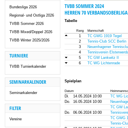
TVBB SOMMER 2024
Bundesliga 2026
HERREN 70 VERBANDSOBERLIGA
Regional- und Ostliga 2026
Tabelle
TVBB Sommer 2026
Rang
Mannschaft
TVBB Mixed/Doppel 2026
1
TC GWG 1919 Tegel
TVBB Winter 2025/2026
2
Tennis-Club SCC Berlin
3
Neuenhagener Tennisclu
4
Tennisverein Elsterwerd
TURNIERE
5
TC GW Lankwitz II
6
TC WG Lichtenrade
TVBB Turnierkalender
SEMINARKALENDER
Spielplan
Datum
Heimmannsc
Seminarkalender
Di.
14.05.2024 10:00
TC WG Lic
Do.
16.05.2024 10:00
Neuenhage
FILTER
TC GW Lan
Do.
06.06.2024 10:00
Tennisvere
TC GWG 1
Vereine
Tennis-Clu