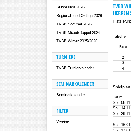
TVBB WI
Bundesliga 2026
HERREN 
Regional- und Ostliga 2026
Platzierun
TVBB Sommer 2026
TVBB Mixed/Doppel 2026
Tabelle
TVBB Winter 2025/2026
Rang
1
TURNIERE
2
3
TVBB Turnierkalender
4
SEMINARKALENDER
Spielplan
Seminarkalender
Datum
So.
08.11
Sa.
14.11
FILTER
So.
29.11
Vereine
Sa.
16.01
So.
17.01