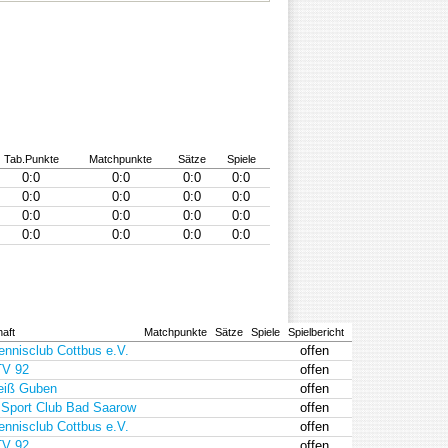
Tab.Punkte
Matchpunkte
Sätze
Spiele
0:0
0:0
0:0
0:0
0:0
0:0
0:0
0:0
0:0
0:0
0:0
0:0
0:0
0:0
0:0
0:0
aft
Matchpunkte
Sätze
Spiele
Spielbericht
ennisclub Cottbus e.V.
offen
TV 92
offen
eiß Guben
offen
s Sport Club Bad Saarow
offen
ennisclub Cottbus e.V.
offen
TV 92
offen