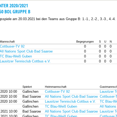
NTER 2020/2021
50 BOL GRUPPE B
gsspiele am 20.03.2021 bei den Teams aus Gruppe B: 1.-1., 2.-2., 3.-3., 4.-4.
Mannschaft
Begegnungen
S
U
N
Cottbuser-TV 92
0
0
0
0
All Nations Sport Club Bad Saarow
0
0
0
0
TC Blau-Weiß Guben
0
0
0
0
Lausitzer Tennisclub Cottbus e.V.
0
0
0
0
Spielort
Heimmannschaft
Gastmannsch
.2020 10:00
Gallinchen
Cottbuser-TV 92
Lausitzer T
.2020 10:00
Bad Saarow
All Nations Sport Club Bad Saarow
Cottbuser-
.2020 10:00
Gallinchen
Lausitzer Tennisclub Cottbus e.V.
TC Blau-W
Gallinchen
TC Blau-Weiß Guben
All Nation
.2021 10:00
Bad Saarow
All Nations Sport Club Bad Saarow
Lausitzer T
.2021 10:00
Gallinchen
TC Blau-Weiß Guben
Cottbuser-