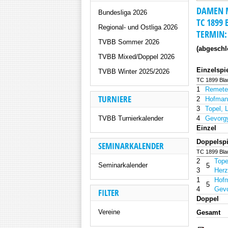
DAMEN M
Bundesliga 2026
TC 1899 
Regional- und Ostliga 2026
TERMIN: 
TVBB Sommer 2026
(abgeschl
TVBB Mixed/Doppel 2026
Einzelspi
TVBB Winter 2025/2026
TC 1899 Bla
1
Remetea
TURNIERE
2
Hofmann
3
Topel, 
TVBB Turnierkalender
4
Gevorg
Einzel
Doppelspi
SEMINARKALENDER
TC 1899 Bla
2
Tope
Seminarkalender
5
3
Herz
1
Hofm
5
4
Gevo
FILTER
Doppel
Vereine
Gesamt