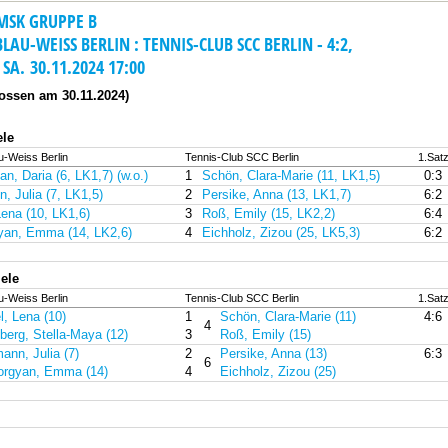
SK GRUPPE B
BLAU-WEISS BERLIN : TENNIS-CLUB SCC BERLIN - 4:2,
SA. 30.11.2024 17:00
ossen am 30.11.2024)
ele
u-Weiss Berlin
Tennis-Club SCC Berlin
1.Sat
n, Daria (6, LK1,7) (w.o.)
1
Schön, Clara-Marie (11, LK1,5)
0:3
, Julia (7, LK1,5)
2
Persike, Anna (13, LK1,7)
6:2
Lena (10, LK1,6)
3
Roß, Emily (15, LK2,2)
6:4
yan, Emma (14, LK2,6)
4
Eichholz, Zizou (25, LK5,3)
6:2
ele
u-Weiss Berlin
Tennis-Club SCC Berlin
1.Sat
l, Lena (10)
1
Schön, Clara-Marie (11)
4:6
4
berg, Stella-Maya (12)
3
Roß, Emily (15)
ann, Julia (7)
2
Persike, Anna (13)
6:3
6
rgyan, Emma (14)
4
Eichholz, Zizou (25)