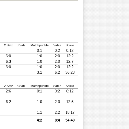
z
2.Satz
3.Satz
Matchpunkte
Sätze
Spiele
0:1
0:2
0:12
6:0
1:0
2:0
12:2
6:3
1:0
2:0
12:7
6:0
1:0
2:0
12:2
3:1
6:2
36:23
z
2.Satz
3.Satz
Matchpunkte
Sätze
Spiele
2:6
0:1
0:2
6:12
6:2
1:0
2:0
12:5
1:1
2:2
18:17
4:2
8:4
54:40