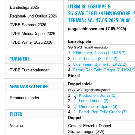
U18M BL I GRUPPE B
Bundesliga 2026
SG GWG TEGEL/HENNIGSDORF : VFL
Regional- und Ostliga 2026
TERMIN: SA. 17.05.2025 09:00
TVBB Sommer 2026
(abgeschlossen am 17.05.2025)
TVBB Mixed/Doppel 2026
Einzelspiele
TVBB Winter 2025/2026
SG GWG Tegel/Hennigsdorf
1
Klöttschen, Jonas (1, LK18,7)
TURNIERE
2
Lenz, Lounas (2, LK22,2)
3
Quernheim, Bjarne (3, LK22,2)
TVBB Turnierkalender
4
Ferstl, Ren Felix Gregor (7, LK24,0
Einzel
Doppelspiele
SEMINARKALENDER
SG GWG Tegel/Hennigsdorf
1
Klöttschen, Jonas (1)
Seminarkalender
3
2
Lenz, Lounas (2)
3
Quernheim, Bjarne (3)
7
4
Ferstl, Ren Felix Gregor (7)
FILTER
Doppel
Vereine
Gesamt Einzel + Doppel
Strafwertungen (SW)