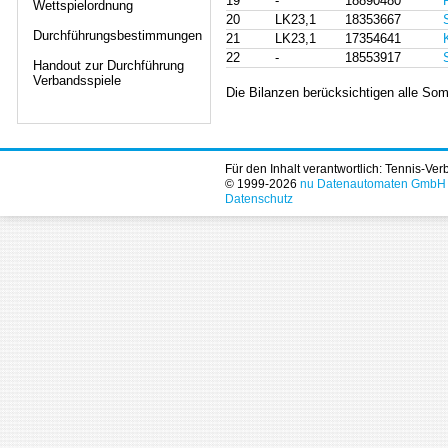
19
-
18890480
Wettspielordnung
20
LK23,1
18353667
Durchführungsbestimmungen
21
LK23,1
17354641
22
-
18553917
Handout zur Durchführung
Verbandsspiele
Die Bilanzen berücksichtigen alle Som
Für den Inhalt verantwortlich: Tennis-Ve
© 1999-2026
nu Datenautomaten GmbH - 
Datenschutz