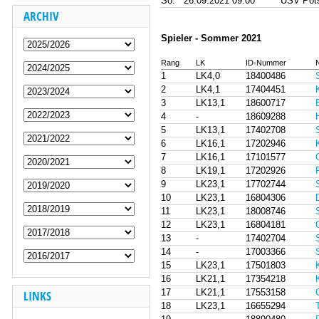
So.
26.09.2021 09:00
USV Pot
ARCHIV
Spieler - Sommer 2021
Rang
LK
ID-Nummer
1
LK4,0
18400486
2
LK4,1
17404451
3
LK13,1
18600717
4
-
18609288
5
LK13,1
17402708
6
LK16,1
17202946
7
LK16,1
17101577
8
LK19,1
17202926
9
LK23,1
17702744
10
LK23,1
16804306
11
LK23,1
18008746
12
LK23,1
16804181
13
-
17402704
14
-
17003366
15
LK23,1
17501803
16
LK21,1
17354218
17
LK21,1
17553158
LINKS
18
LK23,1
16655294