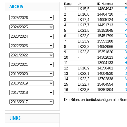
Rang
LK
ID-Nummer
N
ARCHIV
1
LK15,5
14804942
E
2
LK16,8
14404710
F
3
LK17,4
14905124
S
4
LK17,7
14451713
P
5
LK21,5
15151845
P
6
LK22,0
15451799
D
7
LK23,9
15553188
S
8
LK23,3
14952966
D
9
LK22,8
15351826
D
10
-
14302013
G
11
-
13904133
H
12
LK16,9
14250401
D
13
LK22,1
14004530
D
14
LK22,2
13702838
A
15
LK22,7
15404554
H
16
LK23,5
15351804
D
Die Bilanzen berücksichtigen alle Som
LINKS