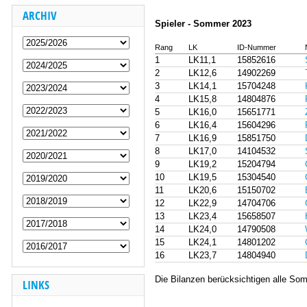
ARCHIV
Spieler - Sommer 2023
Rang
LK
ID-Nummer
1
LK11,1
15852616
2
LK12,6
14902269
3
LK14,1
15704248
4
LK15,8
14804876
5
LK16,0
15651771
6
LK16,4
15604296
7
LK16,9
15851750
8
LK17,0
14104532
9
LK19,2
15204794
10
LK19,5
15304540
11
LK20,6
15150702
12
LK22,9
14704706
13
LK23,4
15658507
14
LK24,0
14790508
15
LK24,1
14801202
16
LK23,7
14804940
Die Bilanzen berücksichtigen alle Som
LINKS