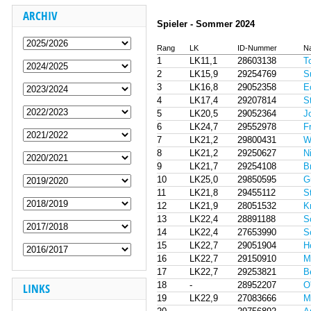
ARCHIV
Spieler - Sommer 2024
Rang
LK
ID-Nummer
N
1
LK11,1
28603138
T
2
LK15,9
29254769
S
3
LK16,8
29052358
E
4
LK17,4
29207814
S
5
LK20,5
29052364
J
6
LK24,7
29552978
F
7
LK21,2
29800431
W
8
LK21,2
29250627
N
9
LK21,7
29254108
B
10
LK25,0
29850595
G
11
LK21,8
29455112
S
12
LK21,9
28051532
K
13
LK22,4
28891188
S
14
LK22,4
27653990
S
15
LK22,7
29051904
H
16
LK22,7
29150910
M
17
LK22,7
29253821
B
18
-
28952207
O
LINKS
19
LK22,9
27083666
M