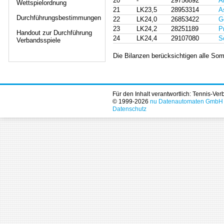
20
-
29756892
A
Wettspielordnung
21
LK23,5
28953314
A
Durchführungsbestimmungen
22
LK24,0
26853422
G
23
LK24,2
28251189
P
Handout zur Durchführung
24
LK24,4
29107080
S
Verbandsspiele
Die Bilanzen berücksichtigen alle So
Für den Inhalt verantwortlich: Tennis-Ve
© 1999-2026
nu Datenautomaten GmbH - 
Datenschutz