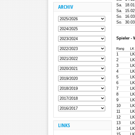
Sa.
18.01
ARCHIV
Sa.
15.02
So.
16.03
So.
30.03
Spieler - 
Rang
LK
1
LK
2
LK
3
LK
4
LK
5
LK
6
LK
7
LK
8
LK
9
LK
10
LK
11
LK
12
LK
13
LK
LINKS
14
LK
15
LK