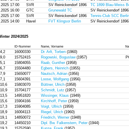
.2025 17:00
SVR
SV Reinickendorf 1896
TC 1899 Blau-Weiss Ber
.2025 16:00
GTC
Grunewald TC
SV Reinickendorf 1896
.2025 17:00
SVR
SV Reinickendorf 1896
Tennis-Club SCC Berli
.2025 14:00
Havel
FVT Klingsor Berlin
SV Reinickendorf 1896
Winter 2024/2025
ID-Nummer
Name, Vorname
Na
4,2
16000330
Dr. Arlt, Torben
(1960)
9,0
15752415
Rogowski, Boguslaw
(1957)
P
5,1
15804055
Raab, Gunther
(1958)
6,7
15504480
Egbers, Heinrich
(1955)
7,9
15650077
Nautsch, Adrian
(1956)
7,1
15604391
Loose, Wolfgang
(1956)
10,6
15803070
Büttner, Ulrich
(1958)
10,9
15704177
Schmidt, Lutz
(1957)
13,5
14951820
Wissinger, Klaus
(1949)
15,6
15904166
Kirchhoff, Peter
(1959)
17,3
15904085
Voigt, Ullrich
(1959)
18,9
16004113
Riegel, Ulrich
(1960)
19,1
14850072
Friedrich, Werner
(1948)
19,2
14450210
Dipl. Bw. Falkenstern, Peter
(1944)
19,3
15752590
Kunze, Frank
(1957)