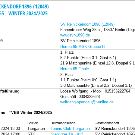
CKENDORF 1896 (12049)
65 , WINTER 2024/2025
SV Reinickendorf 1896 (12049)
Finnentroper Weg 38 a , 13507 Berlin (Tege
www.svr-1896.de
ft
SV Reinickendorf 1896
Herren 65 MSK Gruppe B
1. Platz
8:2 Punkte (Heim 3:1, Gast 5:1)
21:9 Matchpunkte (Einzel 12:8, Doppel 9:1
Herren 65 Finale
2. Platz
1:1 Punkte (Heim 0:0, Gast 1:1)
3:3 Matchpunkte (Einzel 2:2, Doppel 1:1)
ftsführung
Loose Wolfgang - Mobil: 015153222764
Geschäft: 0304323628
wolfgang-spandau@t-online.de
ine - TVBB Winter 2024/2025
Spielort
Heimmannschaft
Gastmannschaft
.2024 18:00
Tiergarten
Tennis-Club Tiergarten
SV Reinickendorf 1896
.2024 17:00
STK
Steglitzer TK 1913
SV Reinickendorf 1896