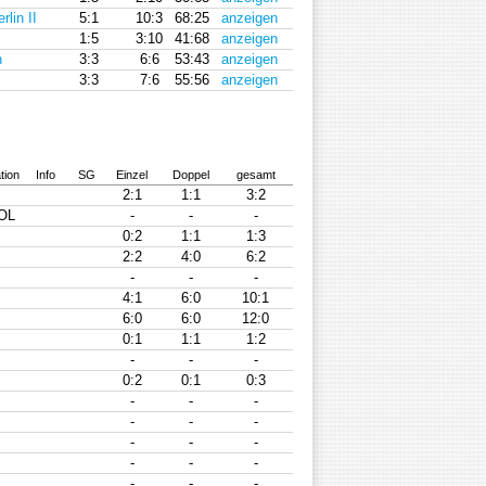
lin II
5:1
10:3
68:25
anzeigen
1:5
3:10
41:68
anzeigen
n
3:3
6:6
53:43
anzeigen
3:3
7:6
55:56
anzeigen
tion
Info
SG
Einzel
Doppel
gesamt
2:1
1:1
3:2
OL
-
-
-
0:2
1:1
1:3
2:2
4:0
6:2
-
-
-
4:1
6:0
10:1
6:0
6:0
12:0
0:1
1:1
1:2
-
-
-
0:2
0:1
0:3
-
-
-
-
-
-
-
-
-
-
-
-
-
-
-