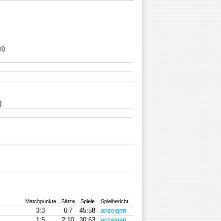
l)
)
Matchpunkte
Sätze
Spiele
Spielbericht
3:3
6:7
45:58
anzeigen
1:5
2:10
30:63
anzeigen