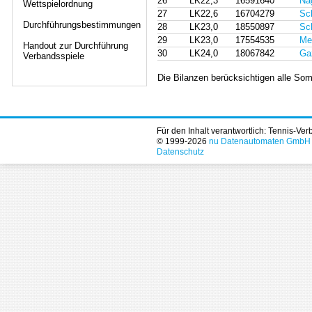
26
LK22,3
16591640
Na
Wettspielordnung
27
LK22,6
16704279
Sc
Durchführungsbestimmungen
28
LK23,0
18550897
Sc
29
LK23,0
17554535
Me
Handout zur Durchführung
30
LK24,0
18067842
Ga
Verbandsspiele
Die Bilanzen berücksichtigen alle Som
Für den Inhalt verantwortlich: Tennis-Ve
© 1999-2026
nu Datenautomaten GmbH - 
Datenschutz