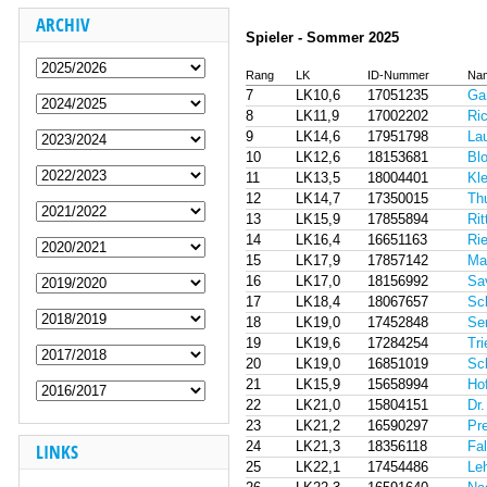
ARCHIV
Spieler - Sommer 2025
Rang
LK
ID-Nummer
Nam
7
LK10,6
17051235
Gan
8
LK11,9
17002202
Ric
9
LK14,6
17951798
Lau
10
LK12,6
18153681
Bl
11
LK13,5
18004401
Kl
12
LK14,7
17350015
Th
13
LK15,9
17855894
Rit
14
LK16,4
16651163
Ri
15
LK17,9
17857142
Mad
16
LK17,0
18156992
Sa
17
LK18,4
18067657
Sc
18
LK19,0
17452848
Se
19
LK19,6
17284254
Tri
20
LK19,0
16851019
Sc
21
LK15,9
15658994
Ho
22
LK21,0
15804151
Dr.
23
LK21,2
16590297
Pre
24
LK21,3
18356118
Fa
LINKS
25
LK22,1
17454486
Le