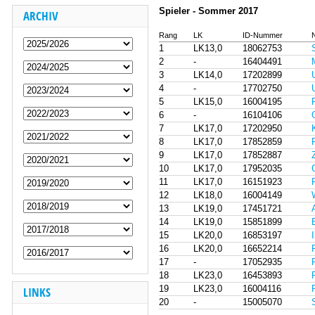
Spieler - Sommer 2017
ARCHIV
Rang
LK
ID-Nummer
1
LK13,0
18062753
2
-
16404491
3
LK14,0
17202899
4
-
17702750
5
LK15,0
16004195
6
-
16104106
7
LK17,0
17202950
8
LK17,0
17852859
9
LK17,0
17852887
10
LK17,0
17952035
11
LK17,0
16151923
12
LK18,0
16004149
13
LK19,0
17451721
14
LK19,0
15851899
15
LK20,0
16853197
16
LK20,0
16652214
17
-
17052935
18
LK23,0
16453893
19
LK23,0
16004116
LINKS
20
-
15005070