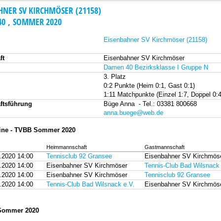
HNER SV KIRCHMÖSER (21158)
0 , SOMMER 2020
Eisenbahner SV Kirchmöser (21158)
ft
Eisenbahner SV Kirchmöser
Damen 40 Bezirksklasse I Gruppe N
3. Platz
0:2 Punkte (Heim 0:1, Gast 0:1)
1:11 Matchpunkte (Einzel 1:7, Doppel 0:4
ftsführung
Büge Anna - Tel.: 03381 800668
anna.buege@web.de
mine - TVBB Sommer 2020
Heimmannschaft
Gastmannschaft
.2020 14:00
Tennisclub 92 Gransee
Eisenbahner SV Kirchmös
.2020 14:00
Eisenbahner SV Kirchmöser
Tennis-Club Bad Wilsnack 
.2020 14:00
Eisenbahner SV Kirchmöser
Tennisclub 92 Gransee
.2020 14:00
Tennis-Club Bad Wilsnack e.V.
Eisenbahner SV Kirchmös
 Sommer 2020