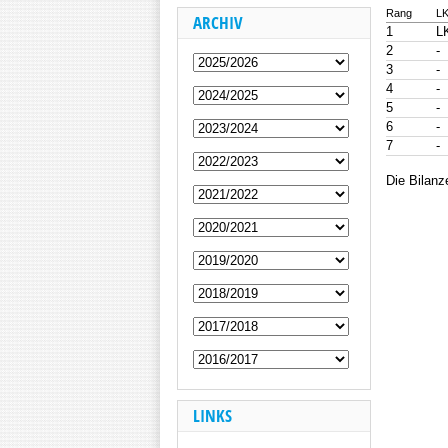
Rang
L
ARCHIV
1
L
2
-
3
-
4
-
5
-
6
-
7
-
Die Bilanz
LINKS