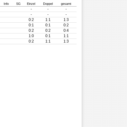
Info
SG
Einzel
Doppel
gesamt
-
-
-
-
-
-
0:2
1:1
1:3
0:1
0:1
0:2
0:2
0:2
0:4
1:0
0:1
1:1
0:2
1:1
1:3