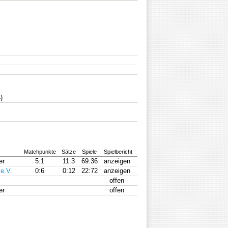
)
Matchpunkte
Sätze
Spiele
Spielbericht
er
5:1
11:3
69:36
anzeigen
e.V.
0:6
0:12
22:72
anzeigen
offen
er
offen