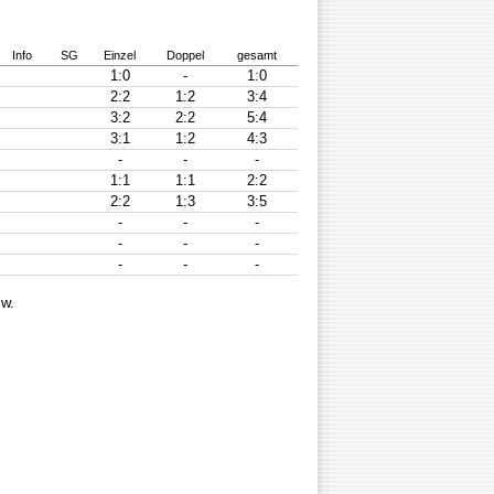
Info
SG
Einzel
Doppel
gesamt
1:0
-
1:0
2:2
1:2
3:4
3:2
2:2
5:4
3:1
1:2
4:3
-
-
-
1:1
1:1
2:2
2:2
1:3
3:5
-
-
-
-
-
-
-
-
-
 w.