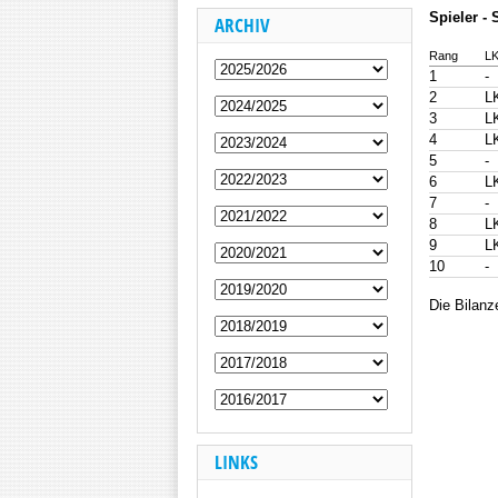
Spieler -
ARCHIV
Rang
L
1
-
2
L
3
L
4
L
5
-
6
L
7
-
8
L
9
L
10
-
Die Bilanz
LINKS