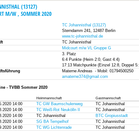
NNISTHAL (13127)
T M/W , SOMMER 2020
TC Johannisthal (13127)
Sterndamm 241, 12487 Berlin
www.tc-johannisthal.de
ft
TC Johannisthal
Midcourt m/w VL Gruppe G
3. Platz
6:4 Punkte (Heim 2:0, Gast 4:4)
17:13 Matchpunkte (Einzel 12:8, Doppel 5:
ftsführung
Materne Andreas - Mobil: 01794500250
amaterne374@gmail.com
mine - TVBB Sommer 2020
Heimmannschaft
Gastmannschaft
6.2020 14:00
TC GW Baumschulenweg
TC Johannisthal
8.2020 14:00
TC Weiß-Rot Neukölln II
TC Johannisthal
8.2020 14:00
TC Johannisthal
BTC Gropiusstadt
8.2020 14:00
SG BA Tempelhof
TC Johannisthal
9.2020 14:00
TC WG Lichtenrade
TC Johannisthal