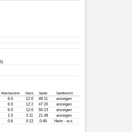
5)
Matchpunkte
Sätze
Spiele
Spielbericht
6:0
12:0
49:11
anzeigen
6:0
12:2
47:20
anzeigen
6:0
12:0
50:23
anzeigen
1:5
3:11
21:48
anzeigen
0:6
0:12
0:48
Heim - w.o.