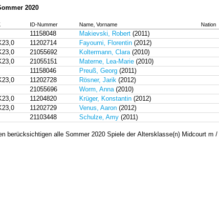
 Sommer 2020
K
ID-Nummer
Name, Vorname
Nation
11158048
Makievski, Robert
(2011)
K23,0
11202714
Fayoumi, Florentin
(2012)
K23,0
21055692
Koltermann, Clara
(2010)
K23,0
21055151
Materne, Lea-Marie
(2010)
11158046
Preuß, Georg
(2011)
K23,0
11202728
Rösner, Jarik
(2012)
21055696
Worm, Anna
(2010)
K23,0
11204820
Krüger, Konstantin
(2012)
K23,0
11202729
Venus, Aaron
(2012)
21103448
Schulze, Amy
(2011)
en berücksichtigen alle Sommer 2020 Spiele der Altersklasse(n) Midcourt m /