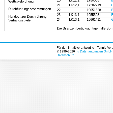
20
LK12,1
17500857
M
Wettspielordnung
21
LK12,1
17202919
C
Durchführungsbestimmungen
22
-
19051328
E
23
LK13,1
19555981
E
Handout zur Durchführung
24
LK13,1
19661411
G
Verbandsspiele
Die Bilanzen berücksichtigen alle Som
Für den Inhalt verantwortlich: Tennis-Ve
© 1999-2026
nu Datenautomaten GmbH - 
Datenschutz