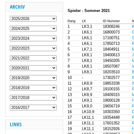
ARCHIV
Spieler - Sommer 2021
Rang
LK
ID-Nummer
N
1
LK3,1
18308246
K
2
LK6,1
16800073
G
3
LK6,1
17100751
S
4
LK6,1
17850713
R
5
LK7,1
18404911
M
6
LK8,1
19400613
J
7
LK8,1
19450205
M
8
LK8,1
18507087
I
9
LK8,1
18203510
B
10
-
17302577
W
11
LK8,9
19853338
W
12
LK8,7
19100155
R
13
LK8,9
18409315
M
14
LK9,1
19000128
H
15
LK9,0
19656719
R
16
LK10,9
18303350
D
17
LK11,1
19354448
P
LINKS
18
LK11,1
17601352
R
19
LK11,1
18152926
H