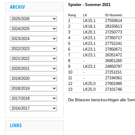
Spieler - Sommer 2021
ARCHIV
Rang
LK
ID-Nummer
1
LK15,1
27550614
2
LK19,1
28150613
3
LK20,1
27250773
4
LK23,1
27350717
5
LK23,1
27752241
6
LK23,1
27850671
7
LK23,1
26351472
8
-
26951265
9
LK23,1
24850797
10
-
27251151
11
-
27194361
12
LK25,0
27001995
13
LK25,0
27101746
Die Bilanzen berücksichtigen alle So
LINKS