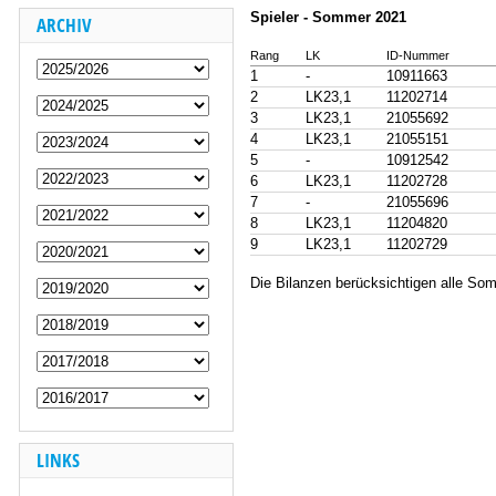
Spieler - Sommer 2021
ARCHIV
Rang
LK
ID-Nummer
1
-
10911663
2
LK23,1
11202714
3
LK23,1
21055692
4
LK23,1
21055151
5
-
10912542
6
LK23,1
11202728
7
-
21055696
8
LK23,1
11204820
9
LK23,1
11202729
Die Bilanzen berücksichtigen alle Som
LINKS