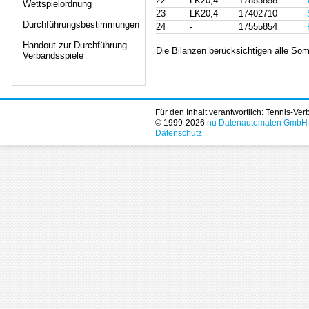
22
LK20,4
17853858
Wettspielordnung
23
LK20,4
17402710
Durchführungsbestimmungen
24
-
17555854
Handout zur Durchführung
Die Bilanzen berücksichtigen alle Som
Verbandsspiele
Für den Inhalt verantwortlich: Tennis-Ve
© 1999-2026
nu Datenautomaten GmbH - 
Datenschutz