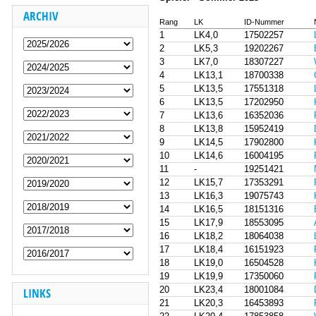
ARCHIV
Rang
LK
ID-Nummer
1
LK4,0
17502257
2
LK5,3
19202267
3
LK7,0
18307227
4
LK13,1
18700338
5
LK13,5
17551318
6
LK13,5
17202950
7
LK13,6
16352036
8
LK13,8
15952419
9
LK14,5
17902800
10
LK14,6
16004195
11
-
19251421
12
LK15,7
17353291
13
LK16,3
19075743
14
LK16,5
18151316
15
LK17,9
18553095
16
LK18,2
18064038
17
LK18,4
16151923
18
LK19,0
16504528
19
LK19,9
17350060
20
LK23,4
18001084
LINKS
21
LK20,3
16453893