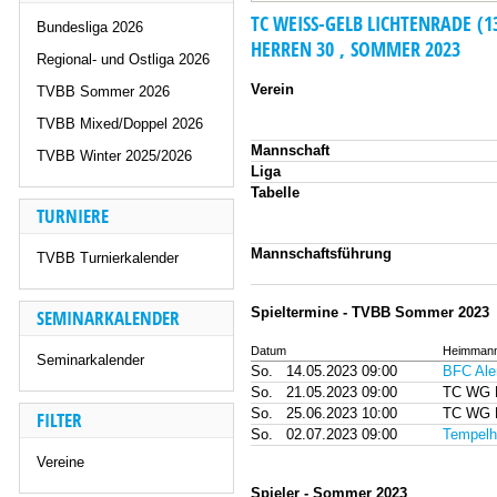
TC WEISS-GELB LICHTENRADE (1
Bundesliga 2026
HERREN 30 , SOMMER 2023
Regional- und Ostliga 2026
Verein
TVBB Sommer 2026
TVBB Mixed/Doppel 2026
Mannschaft
TVBB Winter 2025/2026
Liga
Tabelle
TURNIERE
Mannschaftsführung
TVBB Turnierkalender
Spieltermine - TVBB Sommer 2023
SEMINARKALENDER
Datum
Heimmann
Seminarkalender
So.
14.05.2023 09:00
BFC Ale
So.
21.05.2023 09:00
TC WG L
So.
25.06.2023 10:00
TC WG L
FILTER
So.
02.07.2023 09:00
Tempelh
Vereine
Spieler - Sommer 2023