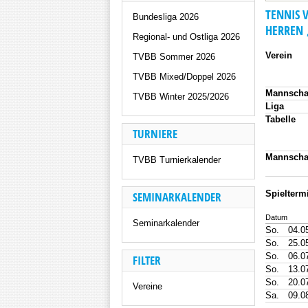
TENNIS 
Bundesliga 2026
HERREN 
Regional- und Ostliga 2026
Verein
TVBB Sommer 2026
TVBB Mixed/Doppel 2026
Mannscha
TVBB Winter 2025/2026
Liga
Tabelle
TURNIERE
Mannscha
TVBB Turnierkalender
Spielter
SEMINARKALENDER
Datum
Seminarkalender
So.
04.0
So.
25.0
So.
06.0
FILTER
So.
13.0
So.
20.0
Vereine
Sa.
09.0