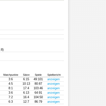
:8)
Matchpunkte
Sätze
Spiele
Spielbericht
3:6
6:15
49:101
anzeigen
4:5
10:13
80:87
anzeigen
8:1
17:4
103:46
anzeigen
3:6
6:13
64:91
anzeigen
7:2
16:4
104:50
anzeigen
6:3
12:7
86:79
anzeigen