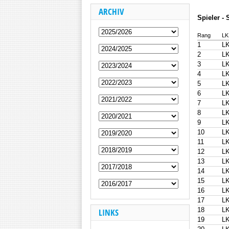
ARCHIV
Spieler -
Rang
LK
1
LK
2
LK
3
LK
4
LK
5
LK
6
LK
7
LK
8
LK
9
LK
10
LK
11
LK
12
LK
13
LK
14
LK
15
LK
16
LK
17
LK
18
LK
LINKS
19
LK