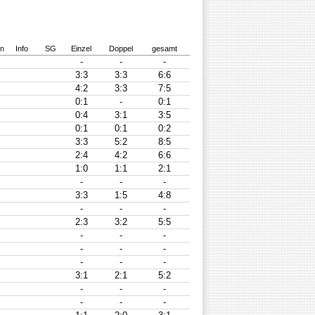
on
Info
SG
Einzel
Doppel
gesamt
-
-
-
3:3
3:3
6:6
4:2
3:3
7:5
0:1
-
0:1
0:4
3:1
3:5
0:1
0:1
0:2
3:3
5:2
8:5
2:4
4:2
6:6
1:0
1:1
2:1
-
-
-
3:3
1:5
4:8
-
-
-
2:3
3:2
5:5
-
-
-
-
-
-
-
-
-
3:1
2:1
5:2
-
-
-
-
-
-