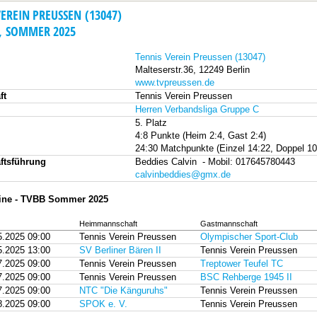
VEREIN PREUSSEN (13047)
, SOMMER 2025
Tennis Verein Preussen (13047)
Malteserstr.36, 12249 Berlin
www.tvpreussen.de
ft
Tennis Verein Preussen
Herren Verbandsliga Gruppe C
5. Platz
4:8 Punkte (Heim 2:4, Gast 2:4)
24:30 Matchpunkte (Einzel 14:22, Doppel 10
ftsführung
Beddies Calvin - Mobil: 017645780443
calvinbeddies@gmx.de
mine - TVBB Sommer 2025
Heimmannschaft
Gastmannschaft
5.2025 09:00
Tennis Verein Preussen
Olympischer Sport-Club
5.2025 13:00
SV Berliner Bären II
Tennis Verein Preussen
7.2025 09:00
Tennis Verein Preussen
Treptower Teufel TC
7.2025 09:00
Tennis Verein Preussen
BSC Rehberge 1945 II
7.2025 09:00
NTC "Die Känguruhs"
Tennis Verein Preussen
8.2025 09:00
SPOK e. V.
Tennis Verein Preussen