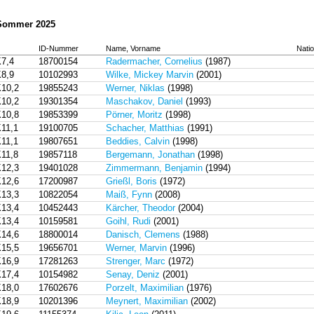
 Sommer 2025
ID-Nummer
Name, Vorname
Nati
7,4
18700154
Radermacher, Cornelius
(1987)
8,9
10102993
Wilke, Mickey Marvin
(2001)
10,2
19855243
Werner, Niklas
(1998)
10,2
19301354
Maschakov, Daniel
(1993)
10,8
19853399
Pörner, Moritz
(1998)
11,1
19100705
Schacher, Matthias
(1991)
11,1
19807651
Beddies, Calvin
(1998)
11,8
19857118
Bergemann, Jonathan
(1998)
12,3
19401028
Zimmermann, Benjamin
(1994)
12,6
17200987
Grießl, Boris
(1972)
13,3
10822054
Maiß, Fynn
(2008)
13,4
10452443
Kärcher, Theodor
(2004)
13,4
10159581
Goihl, Rudi
(2001)
14,6
18800014
Danisch, Clemens
(1988)
15,5
19656701
Werner, Marvin
(1996)
16,9
17281263
Strenger, Marc
(1972)
17,4
10154982
Senay, Deniz
(2001)
18,0
17602676
Porzelt, Maximilian
(1976)
18,9
10201396
Meynert, Maximilian
(2002)