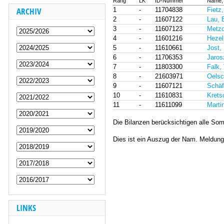
Rang
LK
ID-Nummer
Name,
ARCHIV
1
-
11704838
Fietz
2
-
11607122
Lau, 
3
-
11607123
Metzd
4
-
11601216
Hezel
5
-
11610661
Jost,
6
-
11706353
Jaros
7
-
11803300
Falk, 
8
-
21603971
Oelsc
9
-
11607121
Schäf
10
-
11610831
Krets
11
-
11611099
Marti
Die Bilanzen berücksichtigen alle Som
Dies ist ein Auszug der Nam. Meldu
LINKS