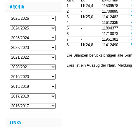
Rang
LK
ID-Nummer
ARCHIV
1
LK24,4
11509578
2
-
11708895
3
LK25,0
11412482
4
-
11612338
5
-
11804377
6
-
11710073
7
-
11951382
8
LK24,8
11412490
Die Bilanzen berücksichtigen alle Som
Dies ist ein Auszug der Nam. Meldun
LINKS