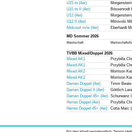
U15 m (4er)
Morgenster
U15 m II (4er)
Bössenrodt K
U12 (4er)
Morgenstern
U12 II (4er)
Mitrovski M
Midcourt m/w (4er)
Eberhardt 
MD Sommer 2026
Mannschaft
Mannschaftsfü
TVBB Mixed/Doppel 2026
Mixed AK1
Przybilla C
Mixed AK1
Przybilla C
Mixed AK2
Morrison Ka
Mixed AK2
Morrison Ka
Damen Doppel (4er)
Timm Beate
Damen Doppel II (4er)
Göttlich La
Damen Doppel 45+ (4er)
Schurwanz 
Herren Doppel (4er)
Przybilla C
Herren Doppel 45+ (4er)
Cotta Marc
Für den Inhalt verantwortlich: Tennis-Ve