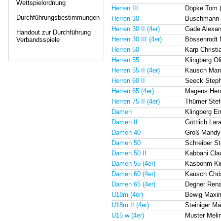
Wettspielordnung
Herren III
Döpke Tom 
Durchführungsbestimmungen
Herren 30
Buschmann 
Herren 30 II (4er)
Gade Alexa
Handout zur Durchführung
Herren 30 III (4er)
Bössenrodt 
Verbandsspiele
Herren 50
Karp Christ
Herren 55
Klingberg O
Herren 55 II (4er)
Kausch Mar
Herren 60 II
Seeck Step
Herren 65 (4er)
Magens Hen
Herren 75 II (4er)
Thümer Ste
Damen
Klingberg E
Damen II
Göttlich La
Damen 40
Groß Mandy
Damen 50
Schreiber S
Damen 50 II
Kabbani Cla
Damen 55 (4er)
Kasbohm Kir
Damen 60 (4er)
Kausch Chri
Damen 65 (4er)
Degner Ren
U18m (4er)
Bewig Maxim
U18m II (4er)
Steiniger M
U15 w (4er)
Muster Meli