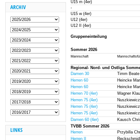
U15 m (4er)
ARCHIV
-
U15 w (4er)
U12 (4er)
U12 II (4er)
Gruppeneinteilung
Sommer 2026
Mannschaft
Mannschaftsfü
Regional- Nord- und Ostliga Somme
Damen 30
Timm Beate
Herren 60
Heincke Ma
Herren 60
Heincke Ma
Herren 70 (4er)
Wagner Kla
Herren 75 (4er)
Nuszkiewicz
Herren 75 (4er)
Nuszkiewicz
Herren 75 (4er)
Nuszkiewicz
Damen 60 (4er)
Kausch Chri
TVBB Sommer 2026
LINKS
Herren
Przybilla C
Herren II
Reckschmid